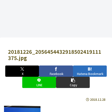
20181226_2056454432918502419111
375.jpg
X
Facebook
Hatena Bookmark
LINE
Copy
2018.12.28