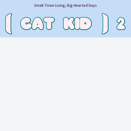
Small‑Town Living, Big‑Hearted Days