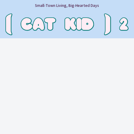
Small‑Town Living, Big‑Hearted Days