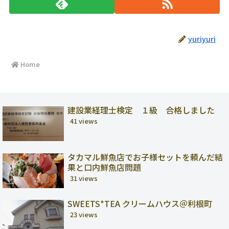
yuriyuri
Home
建設業経理士検定 １級 合格しました
41 views
タカマル鮮魚店でお子様セットを頼んだ結
果と口内鮮魚店問題
31 views
SWEETS*TEA クリームハウス＠利根町
23 views