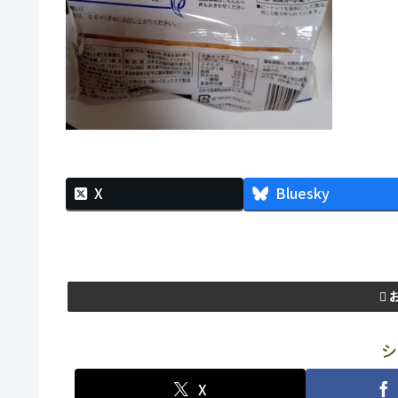
X
Bluesky
シ
X