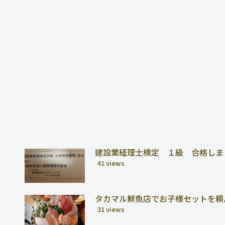
建設業経理士検定 １級 合格しま
41 views
タカマル鮮魚店でお子様セットを頼
31 views