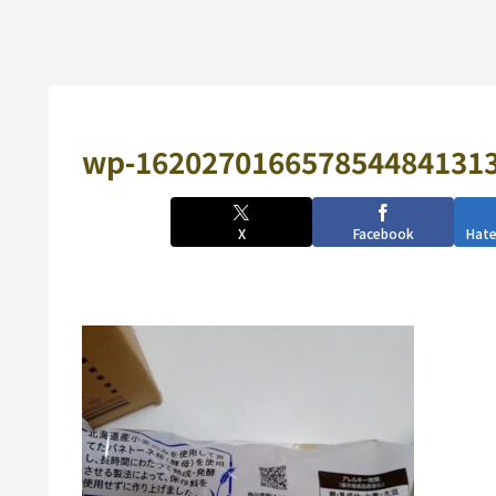
wp-1620270166578544841313
X
Facebook
Hat