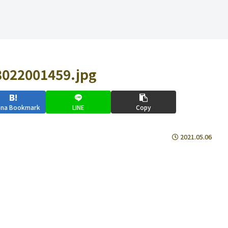
022001459.jpg
ena Bookmark
LINE
Copy
2021.05.06